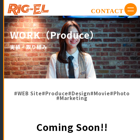
CONTACT
WORK（Produce）
実績・取り組み
#WEB Site
#Produce
#Design
#Movie
#Photo
#Marketing
Coming Soon!!