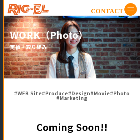
CONTACT
WORK（Photo）
実績・取り組み
#WEB Site
#Produce
#Design
#Movie
#Photo
#Marketing
Coming Soon!!