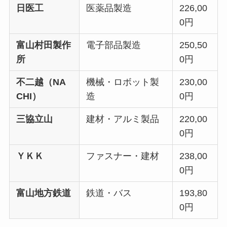
日医工
医薬品製造
226,00
0円
富山村田製作
電子部品製造
250,50
所
0円
不二越（NA
機械・ロボット製
230,00
CHI）
造
0円
三協立山
建材・アルミ製品
220,00
0円
ＹＫＫ
ファスナー・建材
238,00
0円
富山地方鉄道
鉄道・バス
193,80
0円